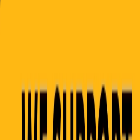
Solbakken
Australian
Labradoodles
Labradood
Menu