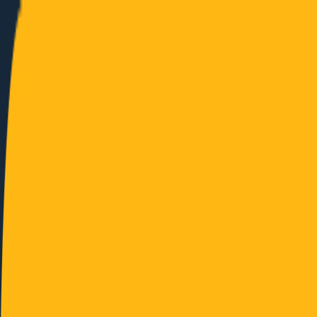
en
no
en